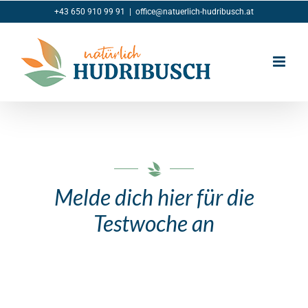
Zum
+43 650 910 99 91
|
office@natuerlich-hudribusch.at
Inhalt
springen
Melde dich hier für die
Testwoche an