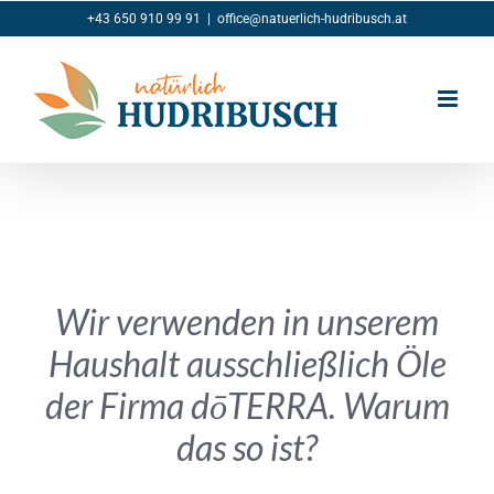
Zum
+43 650 910 99 91
|
office@natuerlich-hudribusch.at
Inhalt
springen
Wir verwenden in unserem
Haushalt ausschließlich Öle
der Firma dōTERRA. Warum
das so ist?