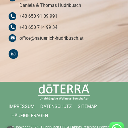
Daniela & Thomas Hudribusch
+43 650 91 09 991
+43 650 714 99 34
office@natuerlich-hudribusch.at
IMPRESSUM
DATENSCHUTZ
SITEMAP
HÄUFIGE FRAGEN
© Copyright 2026 |
Hudribusch OG
| All Rights Reserved | Powered by